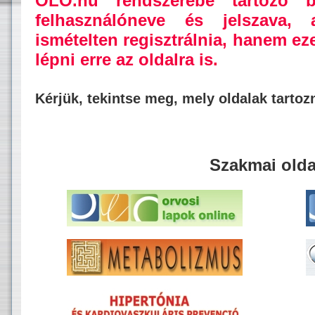
OLO.hu rendszerébe tartozó b
felhasználóneve és jelszava,
ismételten regisztrálnia, hanem ez
lépni erre az oldalra is.
Kérjük, tekintse meg, mely oldalak tarto
Szakmai olda