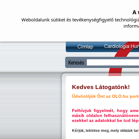
A 
Weboldalunk sütiket és tevékenységfigyelő technológiá
inform
Kedves Látogatónk!
Üdvözöljük Önt az OLO.hu portá
Felhívjuk figyelmét, hogy a
másik oldalon felhasználóneve
ezekkel az adatokkal be tud lépn
Kérjük, tekintse meg, mely oldalak t