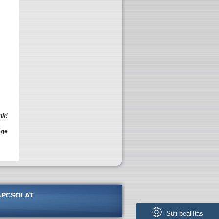
nk!
ége
APCSOLAT
Süti beállítás