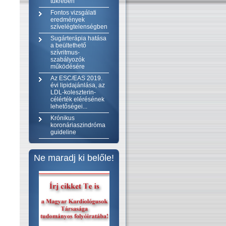
tükrében
Fontos vizsgálati
eredmények
szívelégtelenségben
Sugárterápia hatása
a beültethető
szívritmus-
szabályozók
működésére
Az ESC/EAS 2019.
évi lipidajánlása, az
LDL-koleszterin-
célérték elérésének
lehetőségei...
Krónikus
koronáriaszindróma
guideline
Ne maradj ki belőle!