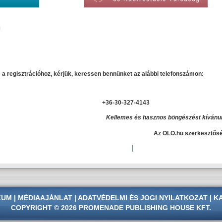
 a regisztrációhoz, kérjük, keressen bennünket az alábbi telefonszámon:
+36-30-327-4143
Kellemes és hasznos böngészést kívánu
Az OLO.hu szerkesztős
ZUM
|
MÉDIAAJÁNLAT
|
ADATVÉDELMI
ÉS
JOGI NYILATKOZAT
|
K
COPYRIGHT © 2026 PROMENADE PUBLISHING HOUSE KFT.