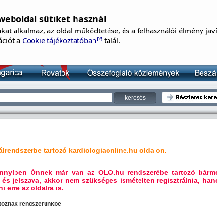
weboldal sütiket használ
B
kat alkalmaz, az oldal működtetése, és a felhasználói élmény jav
Né
ációt a
Cookie tájékoztatóban
talál.
Je
lrendszerbe tartozó kardiologiaonline.hu oldalon.
mennyiben Önnek már van az OLO.hu rendszerébe tartozó bárm
 és jelszava, akkor nem szükséges ismételten regisztrálnia, ha
i erre az oldalra is.
artoznak rendszerünkbe: