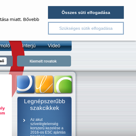
EJELENTKEZÉS
REGISZTRÁCIÓ
Összes süti elfogadása
ítása miatt. Bővebb
v
Szükséges sütik elfogadása
lszó
jelszó emlékeztető
Legnépszerűbb
szakcikkek
ely
nem
Az akut
szívelégtelenség
korszerű kezelése a
2016-os ESC ajánlás