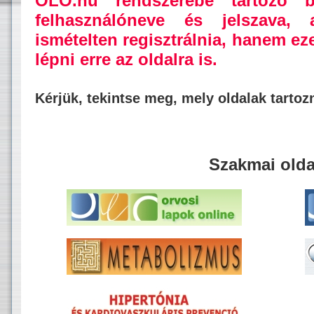
OLO.hu rendszerébe tartozó b
felhasználóneve és jelszava,
ismételten regisztrálnia, hanem ez
lépni erre az oldalra is.
Kérjük, tekintse meg, mely oldalak tarto
Szakmai olda