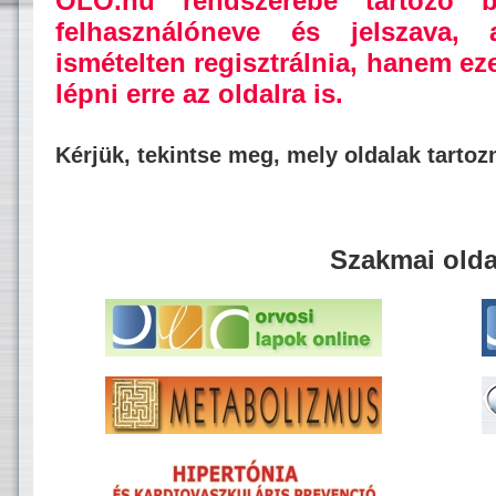
OLO.hu rendszerébe tartozó b
felhasználóneve és jelszava,
ismételten regisztrálnia, hanem ez
lépni erre az oldalra is.
Kérjük, tekintse meg, mely oldalak tarto
Szakmai olda