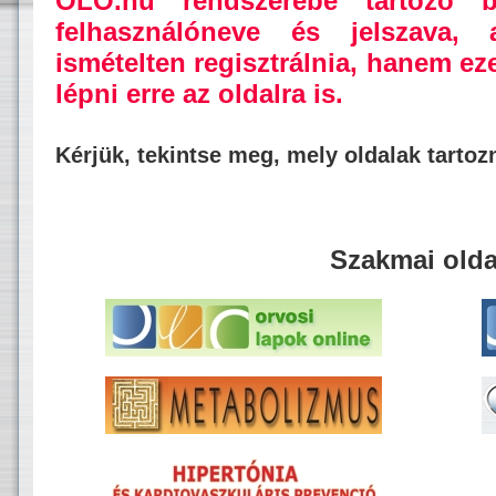
OLO.hu rendszerébe tartozó b
felhasználóneve és jelszava,
ismételten regisztrálnia, hanem ez
lépni erre az oldalra is.
Kérjük, tekintse meg, mely oldalak tarto
Szakmai olda