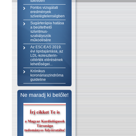
tükrében
Fontos vizsgálati
eredmények
szívelégtelenségben
Sugárterápia hatása
a beültethető
szívritmus-
szabályozók
működésére
Az ESC/EAS 2019.
évi lipidajánlása, az
LDL-koleszterin-
célérték elérésének
lehetőségei...
Krónikus
koronáriaszindróma
guideline
Ne maradj ki belőle!