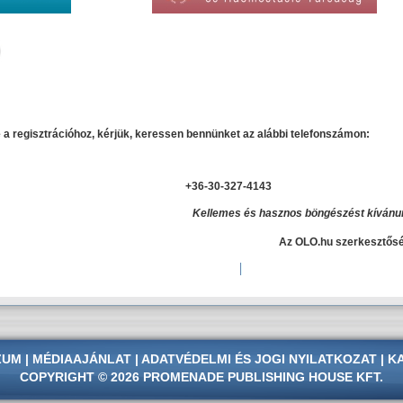
 a regisztrációhoz, kérjük, keressen bennünket az alábbi telefonszámon:
+36-30-327-4143
Kellemes és hasznos böngészést kívánu
Az OLO.hu szerkesztős
ZUM
|
MÉDIAAJÁNLAT
|
ADATVÉDELMI
ÉS
JOGI NYILATKOZAT
|
K
COPYRIGHT © 2026 PROMENADE PUBLISHING HOUSE KFT.