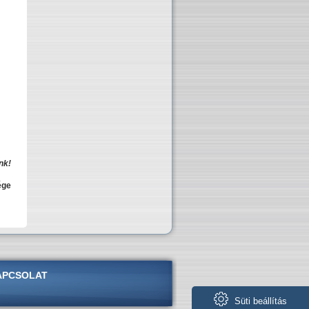
nk!
ége
APCSOLAT
Süti beállítás