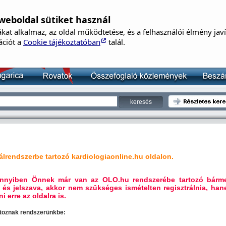
weboldal sütiket használ
B
kat alkalmaz, az oldal működtetése, és a felhasználói élmény jav
Né
ációt a
Cookie tájékoztatóban
talál.
Je
lrendszerbe tartozó kardiologiaonline.hu oldalon.
mennyiben Önnek már van az OLO.hu rendszerébe tartozó bárm
 és jelszava, akkor nem szükséges ismételten regisztrálnia, ha
i erre az oldalra is.
artoznak rendszerünkbe: