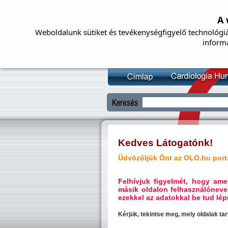
A 
Weboldalunk sütiket és tevékenységfigyelő technológiá
inform
Kedves Látogatónk!
Üdvözöljük Önt az OLO.hu portá
Felhívjuk figyelmét, hogy a
másik oldalon felhasználóneve
ezekkel az adatokkal be tud lépn
Kérjük, tekintse meg, mely oldalak t