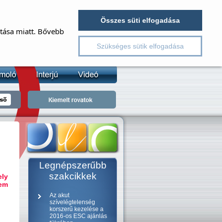
EJELENTKEZÉS
REGISZTRÁCIÓ
Összes süti elfogadása
ítása miatt. Bővebb
v
Szükséges sütik elfogadása
lszó
jelszó emlékeztető
Legnépszerűbb
szakcikkek
ely
nem
Az akut
szívelégtelenség
korszerű kezelése a
2016-os ESC ajánlás