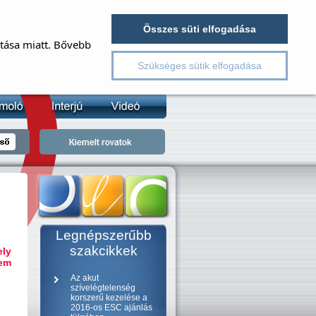
EJELENTKEZÉS
REGISZTRÁCIÓ
Összes süti elfogadása
ítása miatt. Bővebb
v
Szükséges sütik elfogadása
lszó
jelszó emlékeztető
Legnépszerűbb
szakcikkek
ely
nem
Az akut
szívelégtelenség
korszerű kezelése a
2016-os ESC ajánlás