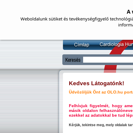
A 
Weboldalunk sütiket és tevékenységfigyelő technológiá
inform
Kedves Látogatónk!
Üdvözöljük Önt az OLO.hu portá
Felhívjuk figyelmét, hogy a
másik oldalon felhasználóneve
ezekkel az adatokkal be tud lépn
Kérjük, tekintse meg, mely oldalak t