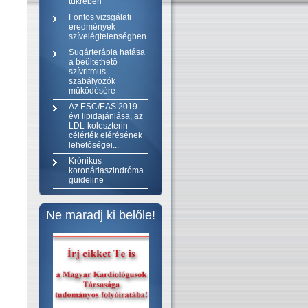
tükrében
Fontos vizsgálati
eredmények
szívelégtelenségben
Sugárterápia hatása
a beültethető
szívritmus-
szabályozók
működésére
Az ESC/EAS 2019.
évi lipidajánlása, az
LDL-koleszterin-
célérték elérésének
lehetőségei...
Krónikus
koronáriaszindróma
guideline
Ne maradj ki belőle!