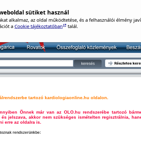
weboldal sütiket használ
B
kat alkalmaz, az oldal működtetése, és a felhasználói élmény jav
Né
ációt a
Cookie tájékoztatóban
talál.
Je
lrendszerbe tartozó kardiologiaonline.hu oldalon.
mennyiben Önnek már van az OLO.hu rendszerébe tartozó bárm
 és jelszava, akkor nem szükséges ismételten regisztrálnia, ha
i erre az oldalra is.
artoznak rendszerünkbe: