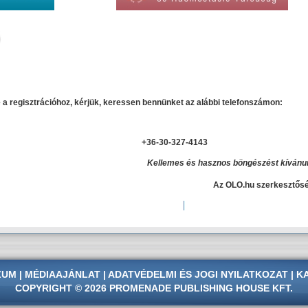
 a regisztrációhoz, kérjük, keressen bennünket az alábbi telefonszámon:
+36-30-327-4143
Kellemes és hasznos böngészést kívánu
Az OLO.hu szerkesztős
ZUM
|
MÉDIAAJÁNLAT
|
ADATVÉDELMI
ÉS
JOGI NYILATKOZAT
|
K
COPYRIGHT © 2026 PROMENADE PUBLISHING HOUSE KFT.