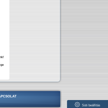
nk!
ége
APCSOLAT
Süti beállítás