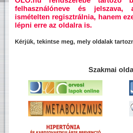
OLO.hu rendszerébe tartozó b
felhasználóneve és jelszava,
ismételten regisztrálnia, hanem ez
lépni erre az oldalra is.
Kérjük, tekintse meg, mely oldalak tarto
Szakmai olda