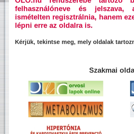
OLO.hu rendszerébe tartozó b
felhasználóneve és jelszava,
ismételten regisztrálnia, hanem ez
lépni erre az oldalra is.
Kérjük, tekintse meg, mely oldalak tarto
Szakmai olda