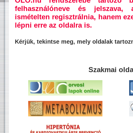
OLO.hu rendszerébe tartozó b
felhasználóneve és jelszava,
ismételten regisztrálnia, hanem ez
lépni erre az oldalra is.
Kérjük, tekintse meg, mely oldalak tarto
Szakmai olda