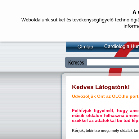
A 
Weboldalunk sütiket és tevékenységfigyelő technológiá
inform
Kedves Látogatónk!
Üdvözöljük Önt az OLO.hu portá
Felhívjuk figyelmét, hogy a
másik oldalon felhasználóneve
ezekkel az adatokkal be tud lépn
Kérjük, tekintse meg, mely oldalak t