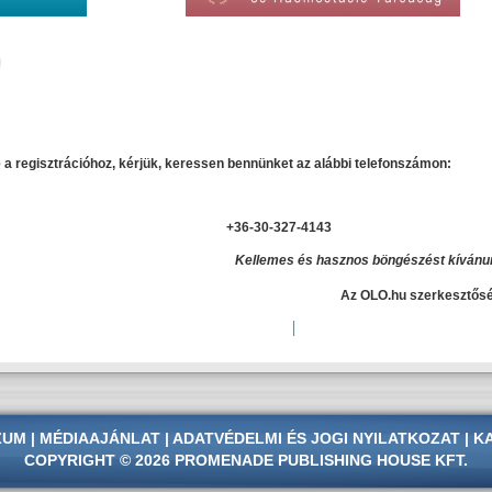
 a regisztrációhoz, kérjük, keressen bennünket az alábbi telefonszámon:
+36-30-327-4143
Kellemes és hasznos böngészést kívánu
Az OLO.hu szerkesztős
ZUM
|
MÉDIAAJÁNLAT
|
ADATVÉDELMI
ÉS
JOGI NYILATKOZAT
|
K
COPYRIGHT © 2026 PROMENADE PUBLISHING HOUSE KFT.