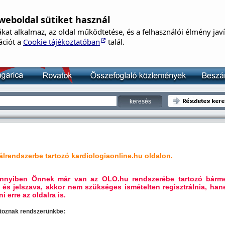
weboldal sütiket használ
B
kat alkalmaz, az oldal működtetése, és a felhasználói élmény jav
Né
ációt a
Cookie tájékoztatóban
talál.
Je
lrendszerbe tartozó kardiologiaonline.hu oldalon.
mennyiben Önnek már van az OLO.hu rendszerébe tartozó bárm
 és jelszava, akkor nem szükséges ismételten regisztrálnia, ha
i erre az oldalra is.
artoznak rendszerünkbe: