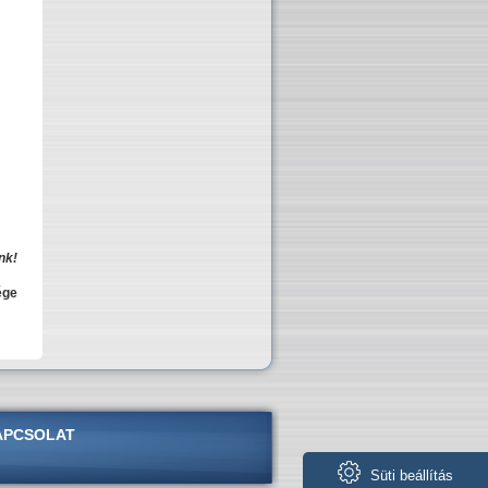
nk!
ége
APCSOLAT
Süti beállítás