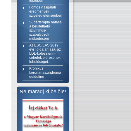
tükrében
Fontos vizsgálati
eredmények
szívelégtelenségben
Sugárterápia hatása
a beültethető
szívritmus-
szabályozók
működésére
Az ESC/EAS 2019.
évi lipidajánlása, az
LDL-koleszterin-
célérték elérésének
lehetőségei...
Krónikus
koronáriaszindróma
guideline
Ne maradj ki belőle!