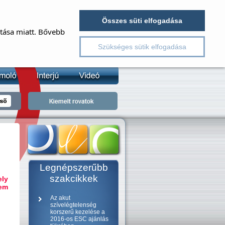
EJELENTKEZÉS
REGISZTRÁCIÓ
Összes süti elfogadása
ítása miatt. Bővebb
v
Szükséges sütik elfogadása
lszó
jelszó emlékeztető
Legnépszerűbb
szakcikkek
ely
nem
Az akut
szívelégtelenség
korszerű kezelése a
2016-os ESC ajánlás