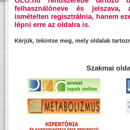
OLO.hu rendszerébe tartozó b
felhasználóneve és jelszava,
ismételten regisztrálnia, hanem ez
lépni erre az oldalra is.
Kérjük, tekintse meg, mely oldalak tarto
Szakmai olda