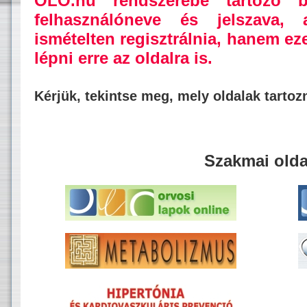
OLO.hu rendszerébe tartozó b
felhasználóneve és jelszava,
ismételten regisztrálnia, hanem ez
lépni erre az oldalra is.
Kérjük, tekintse meg, mely oldalak tarto
Szakmai olda