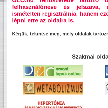
OLO.hu rendszerébe tartozó b
felhasználóneve és jelszava,
ismételten regisztrálnia, hanem ez
lépni erre az oldalra is.
Kérjük, tekintse meg, mely oldalak tarto
Szakmai olda