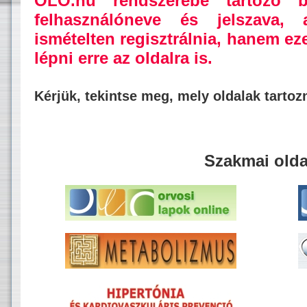
OLO.hu rendszerébe tartozó b
felhasználóneve és jelszava,
ismételten regisztrálnia, hanem ez
lépni erre az oldalra is.
Kérjük, tekintse meg, mely oldalak tarto
Szakmai olda