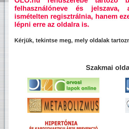
OLO.hu rendszerébe tartozó b
felhasználóneve és jelszava,
ismételten regisztrálnia, hanem ez
lépni erre az oldalra is.
Kérjük, tekintse meg, mely oldalak tarto
Szakmai olda