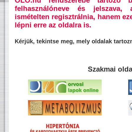
OLO.hu rendszerébe tartozó b
felhasználóneve és jelszava,
ismételten regisztrálnia, hanem ez
lépni erre az oldalra is.
Kérjük, tekintse meg, mely oldalak tarto
Szakmai olda