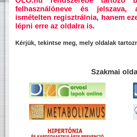
OLO.hu rendszerébe tartozó b
felhasználóneve és jelszava,
ismételten regisztrálnia, hanem ez
lépni erre az oldalra is.
Kérjük, tekintse meg, mely oldalak tarto
Szakmai olda