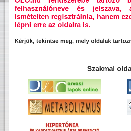
OLO.hu rendszerébe tartozó b
felhasználóneve és jelszava,
ismételten regisztrálnia, hanem ez
lépni erre az oldalra is.
Kérjük, tekintse meg, mely oldalak tarto
Szakmai olda