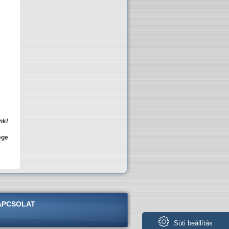
nk!
ége
APCSOLAT
Süti beállítás