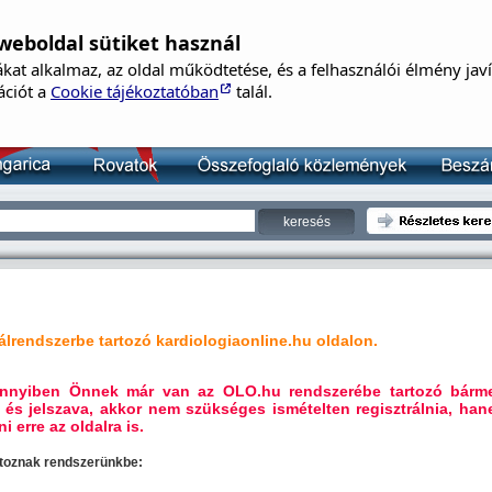
weboldal sütiket használ
B
kat alkalmaz, az oldal működtetése, és a felhasználói élmény jav
Né
ációt a
Cookie tájékoztatóban
talál.
Je
lrendszerbe tartozó kardiologiaonline.hu oldalon.
mennyiben Önnek már van az OLO.hu rendszerébe tartozó bárm
 és jelszava, akkor nem szükséges ismételten regisztrálnia, ha
i erre az oldalra is.
artoznak rendszerünkbe: