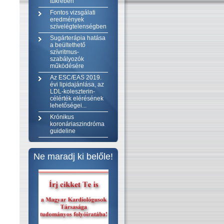
tükrében
Fontos vizsgálati
eredmények
szívelégtelenségben
Sugárterápia hatása
a beültethető
szívritmus-
szabályozók
működésére
Az ESC/EAS 2019.
évi lipidajánlása, az
LDL-koleszterin-
célérték elérésének
lehetőségei...
Krónikus
koronáriaszindróma
guideline
Ne maradj ki belőle!