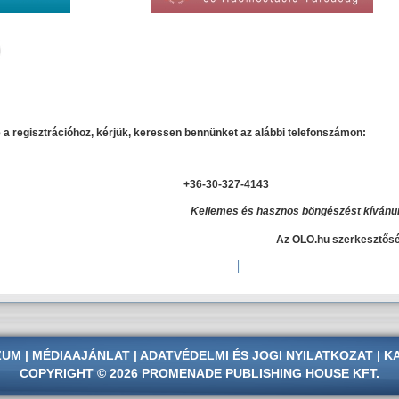
 a regisztrációhoz, kérjük, keressen bennünket az alábbi telefonszámon:
+36-30-327-4143
Kellemes és hasznos böngészést kívánu
Az OLO.hu szerkesztős
ZUM
|
MÉDIAAJÁNLAT
|
ADATVÉDELMI
ÉS
JOGI NYILATKOZAT
|
K
COPYRIGHT © 2026 PROMENADE PUBLISHING HOUSE KFT.