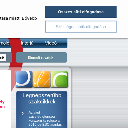
EJELENTKEZÉS
REGISZTRÁCIÓ
Összes süti elfogadása
ítása miatt. Bővebb
v
Szükséges sütik elfogadása
lszó
jelszó emlékeztető
Legnépszerűbb
szakcikkek
ely
nem
Az akut
szívelégtelenség
korszerű kezelése a
2016-os ESC ajánlás