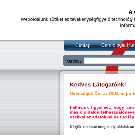
A 
Weboldalunk sütiket és tevékenységfigyelő technológiá
inform
Kedves Látogatónk!
Üdvözöljük Önt az OLO.hu portá
Felhívjuk figyelmét, hogy a
másik oldalon felhasználóneve
ezekkel az adatokkal be tud lépn
Kérjük, tekintse meg, mely oldalak t