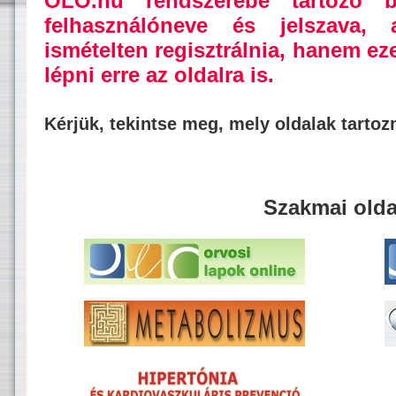
OLO.hu rendszerébe tartozó b
felhasználóneve és jelszava,
ismételten regisztrálnia, hanem ez
lépni erre az oldalra is.
Kérjük, tekintse meg, mely oldalak tarto
Szakmai olda