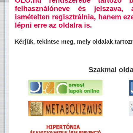
OLO.hu rendszerébe tartozó b
felhasználóneve és jelszava,
ismételten regisztrálnia, hanem ez
lépni erre az oldalra is.
Kérjük, tekintse meg, mely oldalak tarto
Szakmai olda