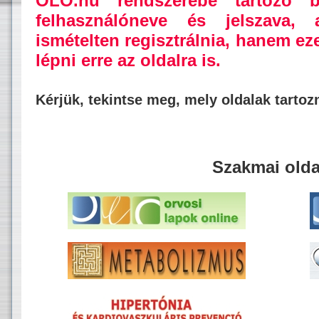
OLO.hu rendszerébe tartozó b
felhasználóneve és jelszava,
ismételten regisztrálnia, hanem ez
lépni erre az oldalra is.
Kérjük, tekintse meg, mely oldalak tarto
Szakmai olda