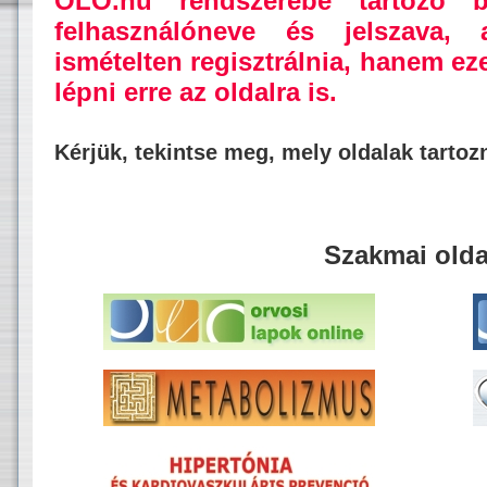
OLO.hu rendszerébe tartozó b
felhasználóneve és jelszava,
ismételten regisztrálnia, hanem ez
lépni erre az oldalra is.
Kérjük, tekintse meg, mely oldalak tarto
Szakmai olda