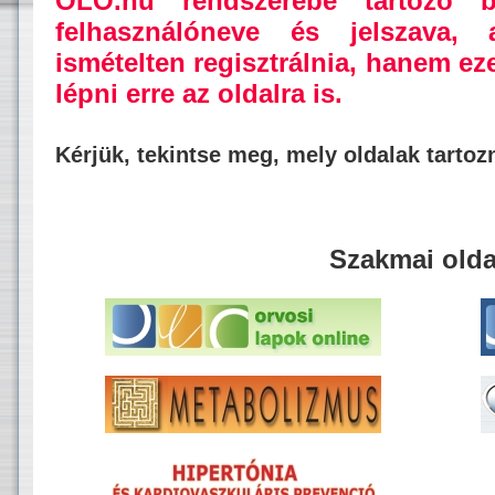
OLO.hu rendszerébe tartozó b
felhasználóneve és jelszava,
ismételten regisztrálnia, hanem ez
lépni erre az oldalra is.
Kérjük, tekintse meg, mely oldalak tarto
Szakmai olda