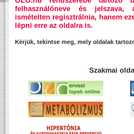
OLO.hu rendszerébe tartozó b
felhasználóneve és jelszava,
ismételten regisztrálnia, hanem ez
lépni erre az oldalra is.
Kérjük, tekintse meg, mely oldalak tarto
Szakmai olda