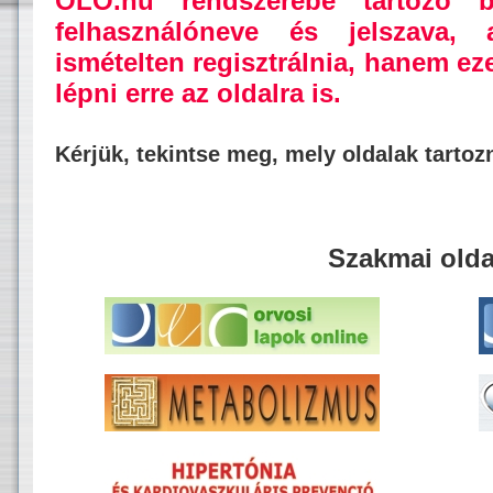
OLO.hu rendszerébe tartozó b
felhasználóneve és jelszava,
ismételten regisztrálnia, hanem ez
lépni erre az oldalra is.
Kérjük, tekintse meg, mely oldalak tarto
Szakmai olda