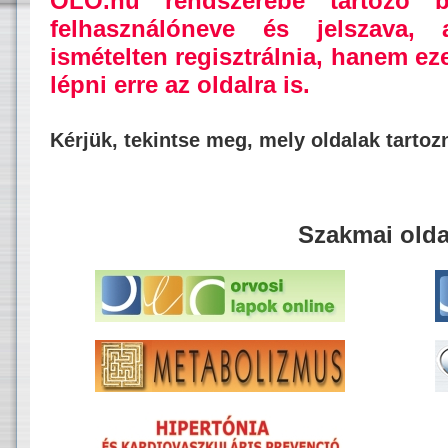
OLO.hu rendszerébe tartozó b
felhasználóneve és jelszava,
ismételten regisztrálnia, hanem ez
lépni erre az oldalra is.
Kérjük, tekintse meg, mely oldalak tarto
Szakmai olda