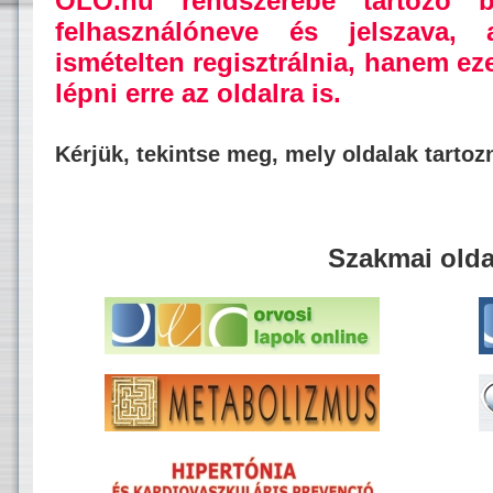
OLO.hu rendszerébe tartozó b
felhasználóneve és jelszava,
ismételten regisztrálnia, hanem ez
lépni erre az oldalra is.
Kérjük, tekintse meg, mely oldalak tarto
Szakmai olda