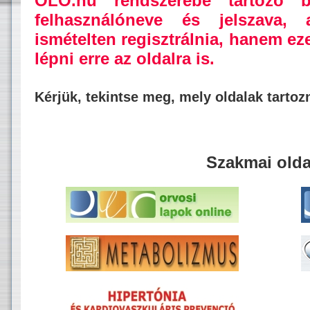
OLO.hu rendszerébe tartozó b
felhasználóneve és jelszava,
ismételten regisztrálnia, hanem ez
lépni erre az oldalra is.
Kérjük, tekintse meg, mely oldalak tarto
Szakmai olda