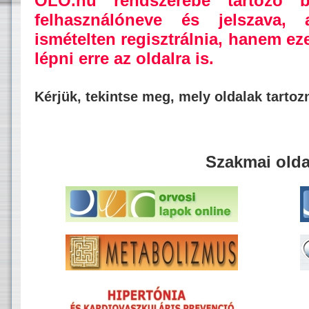
OLO.hu rendszerébe tartozó b
felhasználóneve és jelszava,
ismételten regisztrálnia, hanem ez
lépni erre az oldalra is.
Kérjük, tekintse meg, mely oldalak tarto
Szakmai olda